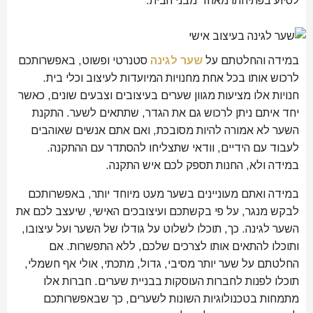
לסיוע בפתיחתו מאחד מבני הבית.
במידה והחלטתם על
שער לגינה
סטנרטי ופשוט, באפשרותכם
לרכוש אותו בכל אחת מחנויות המיועדות לעיצוב וכלי בית.
חנויות אלו מציעות מגוון שערים בעיצובים וצבעים שונים, כאשר
יחד איתם ניתן לרכוש גם את הגדר, שתתאים לשער. התקנת
השער לא אמורה להיות מסובכת, ואם אתם אנשים שאוהבים
לעבוד עם הידיים, וודאי שתצליחו להסתדר עם ההתקנה.
במידה ולא, החנות תספק לכם איש התקנה.
במידה ואתם מעוניינים בשער מעט מיוחד יותר, באפשרותכם
לבקש מנגר, על פי בקשתכם ועיצובכים האישי, שיעצב לכם את
השער לגינה. כך, תוכלו לשלוט על גודלו של השער ועל עיצובו,
ותוכלו להתאים אותו לצרכים שלכם, ללא התפשרות. אם
החלטתם על שער יותר מסיבי, גדול, מתכתי, אולי אף חשמלי,
תוכלו לפנות לחברות העוסקות בבניית שערים. חברות אלו
מתמחות בטכנולוגיות השונות לשערים, כך שבאפשרותכם