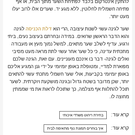
להתקין אינטרקום בלבד לפתיחת השער מתוך הבית, או אף
פתיחה חשמלית לחלוטין, ללא מגע יד. שערים אלו לרוב יעלו
מעט יותר.
שער לגינה עשוי לשנות עיצובה ,הרי הוא
דלת הכניסה
לגינה
והוא הדבר הראשון שרואים. במידה ובחרתם בעיצוב נעים, ביתי
ורגוע, עדיף לשלב שער מתאים, למשל נמוך מעץ או מעבודה
מתכתית עדינה, כי כל שער אחר עשוי לתת מראה מעט מסיבי
ואלים לגינה- דבר בו אינכם מעוניינים. עם זאת, הגינה שלכם
מפוארת למדיי, ומטופלת באופן יומיומי על ידי גנן המגיע אליכם
באופן יומיומי בקביעות, אולי שער חשמלי מתכתי עשוי להתאים
יותר, שכן מדובר בשטח גדול ובגינה מושקעת ויוקרתית. לשער
תוכל להתלוות אף מצלמה, כך שתוכלו לראות את מי שממתין
מחוצה לו.
קרא עוד:
בחירת ריהוט משרדי איכותי
קרא עוד:
איך בוחרים תמונת נוף מתאימה לבית